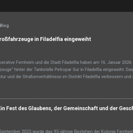
 Blog
roßfahrzeuge in Filadelfia eingeweiht
rative Fernheim und die Stadt Filadelfia haben am 16. Januar 2026 
euge“ hinter der Tankstelle Petropar Sur in Filadelfia eingeweiht. Das
ktur und die Straßenverhältnisse im Distrikt Filadelfia verbessern und
efinden aller Einwohner fördern. Frank Rempel, Präsident der Koope
lang ersehntes Vorhaben in Erfüllung gehe und sich das Bild an der Ei
verbessern werde. Das Grundstück wird künftig als Parkplatz für Gr
d 150 m von der Sammelstraße am Seitenweg der Tankstelle Petropar 
Ein Fest des Glaubens, der Gemeinschaft und der Gesc
dlage eines Kooperationsvertrags zwischen der Stadtverwaltung und
. Februar 2025 unterzeichnet worden war. Die Stadt Filadelfia über
nstandhaltung der sanitären Anlagen und die Pflege der Gebäu...
eptember 2025 wurde das 95-jährige Bestehen der Kolonie Fernhei