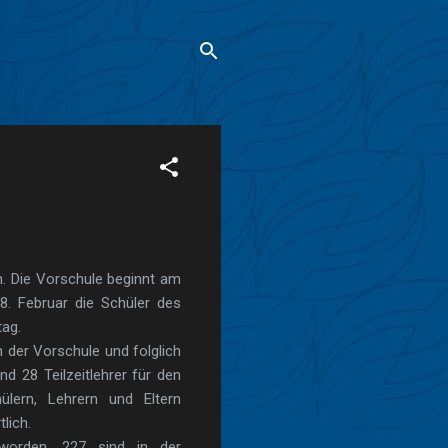
n. Die Vorschule beginnt am
8. Februar die Schüler des
tag.
 der Vorschule und folglich
d 28 Teilzeitlehrer für den
ülern, Lehrern und Eltern
lich.
worden. 227 sind in der