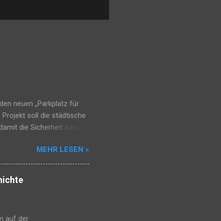
den neuen „Parkplatz für
 Projekt soll die städtische
 damit die Sicherheit sowie
rative Fernheim, betonte,
MEHR LESEN »
nfahrt Filadelfias dadurch
oßfahrzeuge genutzt und
Sur. Die Übergabe erfolgte
hichte
 der Kooperative Fernheim,
nimmt das Grundstück, sorgt
m auf der