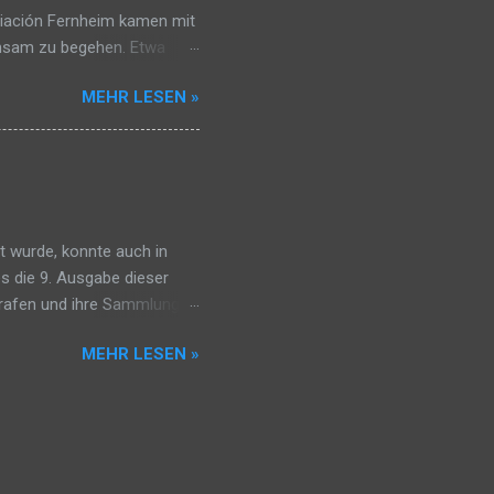
ociación Fernheim kamen mit
nsam zu begehen. Etwa
he Spielstände, bei denen
MEHR LESEN »
kapelle, die mit fröhlichen
n Klappstuhl mitzubringen,
– eine unkomplizierte
bot Unterhaltung für alle
lweise nachgespielt. Bei
um krönenden Abschluss
 wurde, konnte auch in
s die 9. Ausgabe dieser
trafen und ihre Sammlungen
hrenden Einblick gaben –
MEHR LESEN »
Vielfalt reichte von kleinen
Geldscheine bis hin zu
nd Briefmarken. Auch das
engagierte Fernheimer-
st auszuprobieren.
 bereit. Zusätzlich öff...