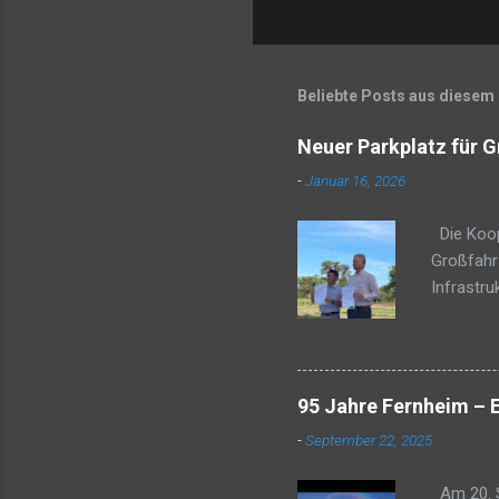
Beliebte Posts aus diesem
Neuer Parkplatz für G
-
Januar 16, 2026
Die Koope
Großfahrz
Infrastru
das Wohlb
dass ein 
deutlich 
liegt run
95 Jahre Fernheim – 
auf Grun
-
September 22, 2025
der am 20
für die I
Am 20. S