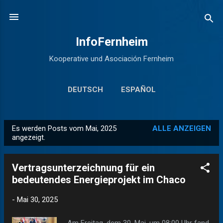
Direkt zum Hauptbereich
InfoFernheim
Kooperative und Asociación Fernheim
DEUTSCH
ESPAÑOL
Es werden Posts vom Mai, 2025
ALLE ANZEIGEN
P
angezeigt.
o
s
Vertragsunterzeichnung für ein
t
bedeutendes Energieprojekt im Chaco
s
-
Mai 30, 2025
Am Freitag, dem 30. Mai, um 08:00 Uhr fand