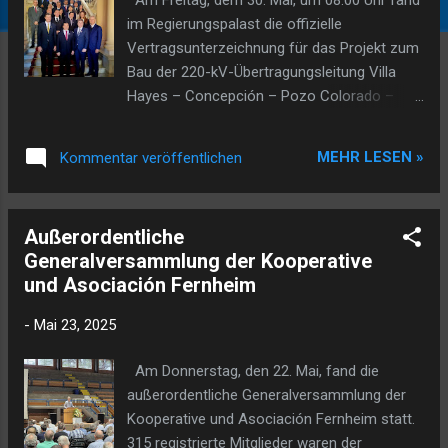
im Regierungspalast die offizielle
Vertragsunterzeichnung für das Projekt zum
Bau der 220-kV-Übertragungsleitung Villa
Hayes – Concepción – Pozo Colorado –
Loma Plata sowie der 220-kV-
Umspannstation Pozo Colorado statt.
MEHR LESEN »
Kommentar veröffentlichen
Dieses Vorhaben wird von der staatlichen
Stromgesellschaft ANDE getragen.
Vorgesehen ist, Die Veranstaltung wurde
Außerordentliche
vom Präsidenten der ANDE, Ing. Félix Sosa,
Generalversammlung der Kooperative
geleitet und brachte zahlreiche nationale,
und Asociación Fernheim
regionale und lokale Autoritäten zusammen.
Unter den Gästen befanden sich die
-
Mai 23, 2025
Präsidenten der Kooperativen Fernheim,
Chortitzer und Neuland, ebenso wie die
Am Donnerstag, den 22. Mai, fand die
Abgeordneten der Departamente Presidente
außerordentliche Generalversammlung der
Hayes und Boquerón, mehrere Bürgermeister
Kooperative und Asociación Fernheim statt.
aus der Region sowie ein breites Publikum
315 registrierte Mitglieder waren der