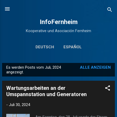
Direkt zum Hauptbereich
InfoFernheim
Kooperative und Asociación Fernheim
DEUTSCH
ESPAÑOL
Es werden Posts vom Juli, 2024
ALLE ANZEIGEN
P
angezeigt.
o
s
Wartungsarbeiten an der
t
Umspannstation und Generatoren
s
-
Juli 30, 2024
Am Sonntag, den 28. Juli wurde der Strom