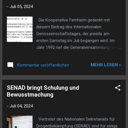
Die Sitzung mit Präsident Peña und weiteren
-
Juli 05, 2024
zuständigen Personen, sei etwas kurzfristig
stattgegeben worden, erklärte Dück, zumal
Die Kooperative Fernheim gedenkt mit
man sich mit der MOPC-Ministerin erst
diesem Beitrag des Internationalen
einmal habe treffen wollen. Als vor etwa
Genossenschaftstages, der jeweils am
zwei Monaten eine Pressekonferenz in
ersten Samstag im Juli begangen wird. Im
Asuncion stattfand bezüglich des
Jahr 1992 rief die Generalversammlung der
Wasserkanals für den Chaco, hatte das für
Vereinten Nationen den Internationalen
viel Verwirrung gesorgt. Daraufhin hatten die
Genossenschaftstag aus, um den 100.
Chaco-Kooperativen das Projekt angehalten
MEHR LESEN »
Kommentar veröffentlichen
Jahrestag der Gründung der Internationalen
und wollten nun einmal mit der Ministerin für
Genossenschaftsallianz zu feiern. Offiziell
Öffentliche Bauten sich beraten. Im Vorfeld
wurde er jedoch erst 1995 gefeiert. Die
dieses Treffens waren mehr...
SENAD bringt Schulung und
Generalversammlung der Vereinten Nationen
Bewusstmachung
lud dann im Jahr 1994, alle Regierungen,
internationale Organisationen,
-
Juli 04, 2024
Sonderorganisationen sowie nationale und
internationale
Vertreter des Nationalen Sekretariats für
Genossenschaftsorganisationen dazu ein,
Drogenbekämpfung (SENAD) sind für einige