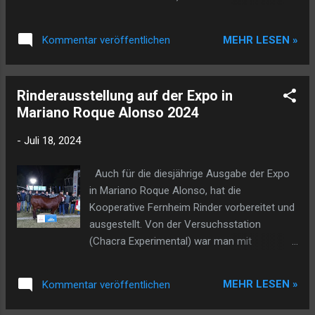
mehr Energie zur Verfügung sein als im
Besuchs weiter. Die Einladung für den
vergangenen Sommer. Daher ist man nun
Minister, in den Chaco zu kommen, war über
vom Betrieb Redes y Servicios darum
MEHR LESEN »
Kommentar veröffentlichen
Acomepa gelaufen. Neben den
bemüht, jetzt im Winter entsprechend für
unterschiedlichen Aktivitäten, denen der
den Sommer vorzubereiten. Bei den
Minister beiwohnte, stand auch ein Treffen
Generatoren wurden die nötigen Wartungs -
Rinderausstellung auf der Expo in
mit dem Oberschulzenrat auf dem
und Reparturarbeiten durchgeführ...
Mariano Roque Alonso 2024
Programm. Als Oberschulzenrat (Menno,
Neuland und Fernheim) erklärte man ihm,
-
Juli 18, 2024
was die Kooperativen, Asociaciones und
Gemeinden an Bildung und Ausbildung im
Auch für die diesjährige Ausgabe der Expo
Chaco bereits machen. Ihm wurde darüber
in Mariano Roque Alonso, hat die
eine schriftliche Zusammenfassung
Kooperative Fernheim Rinder vorbereitet und
überreicht. Dann wollte man von Minister
ausgestellt. Von der Versuchsstation
Ramirez wissen, wie der generelle Plan des
(Chacra Experimental) war man mit
MEC aussieht. Momentan hat die Regierung
mehreren Tieren dabei, erklärte der
ein Beraterteam zugelassen, das dem
Betriebsleiter vom ATF, Georg Bench. Offiziell
Minister behilflich ist, einen Erziehungsplan
MEHR LESEN »
Kommentar veröffentlichen
findet die Expo vom 6. bis zum 21. Juli statt.
zu erarbeiten. Das Thema vom Einzug der
Die Ausstellungstiere mussten jedoch schon