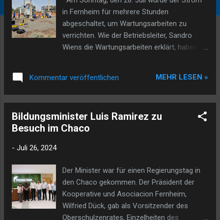
in Fernheim für mehrere Stunden
abgeschaltet, um Wartungsarbeiten zu
verrichten. Wie der Betriebsleiter, Sandro
Wiens die Wartungsarbeiten erklärt, haben
die extremen Temperaturen vom
vergangenen Sommer zur Folge gehabt,
MEHR LESEN »
Kommentar veröffentlichen
dass die Stromlast um 15% angestiegen ist.
Allein von Januar bis Juli wurde in diesem
Jahr ein Anstieg von Energiekonsum von
Bildungsminister Luis Ramirez zu
22% im Vergleich zum gleichen Zeitraum im
Besuch im Chaco
Jahr 2023 verzeichnet. In den letzten 12
Monaten sind über 230.000 Liter Diesel mit
-
Juli 26, 2024
den Generatoren verbrannt worden, um
Strom zu generieren, da nicht genügend
Der Minister war für einen Regierungstag in
Strom von ANDE gekommen ist. Auch der
den Chaco gekommen. Der Präsident der
nächste Sommer wird seine
Kooperative und Asociacion Fernheim,
Herausforderungen haben und von der
Wilfried Dück, gab als Vorsitzender des
nationalen Stromversorgung ANDE wird nicht
Oberschulzenrates, Einzelheiten des