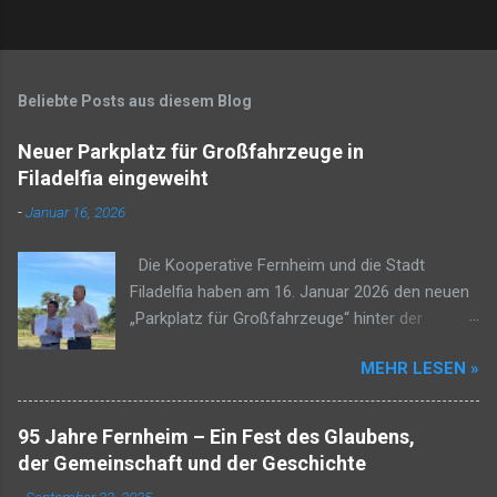
Beliebte Posts aus diesem Blog
Neuer Parkplatz für Großfahrzeuge in
Filadelfia eingeweiht
-
Januar 16, 2026
Die Kooperative Fernheim und die Stadt
Filadelfia haben am 16. Januar 2026 den neuen
„Parkplatz für Großfahrzeuge“ hinter der
Tankstelle Petropar Sur in Filadelfia eingeweiht.
MEHR LESEN »
Das Projekt soll die städtische Infrastruktur und
die Straßenverhältnisse im Distrikt Filadelfia
verbessern und damit die Sicherheit sowie das
95 Jahre Fernheim – Ein Fest des Glaubens,
Wohlbefinden aller Einwohner fördern. Frank
der Gemeinschaft und der Geschichte
Rempel, Präsident der Kooperative Fernheim,
-
September 22, 2025