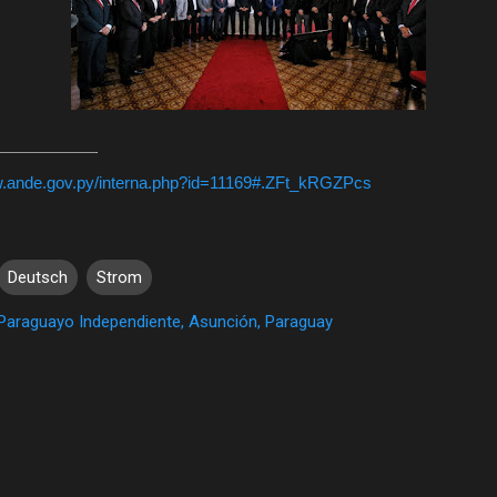
w.ande.gov.py/interna.php?id=11169#.ZFt_kRGZPcs
Deutsch
Strom
Paraguayo Independiente, Asunción, Paraguay