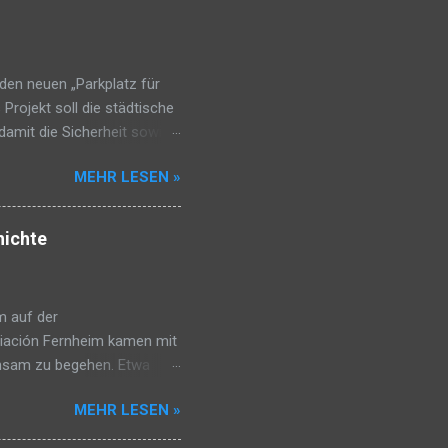
den neuen „Parkplatz für
 Projekt soll die städtische
 damit die Sicherheit sowie
rative Fernheim, betonte,
MEHR LESEN »
nfahrt Filadelfias dadurch
oßfahrzeuge genutzt und
Sur. Die Übergabe erfolgte
hichte
 der Kooperative Fernheim,
nimmt das Grundstück, sorgt
m auf der
ociación Fernheim kamen mit
nsam zu begehen. Etwa
he Spielstände, bei denen
MEHR LESEN »
kapelle, die mit fröhlichen
n Klappstuhl mitzubringen,