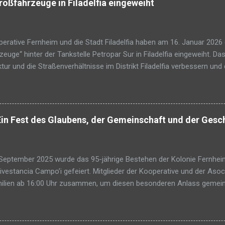
roßfahrzeuge in Filadelfia eingeweiht
rative Fernheim und die Stadt Filadelfia haben am 16. Januar 2026 
euge“ hinter der Tankstelle Petropar Sur in Filadelfia eingeweiht. Das
ktur und die Straßenverhältnisse im Distrikt Filadelfia verbessern und
efinden aller Einwohner fördern. Frank Rempel, Präsident der Koope
lang ersehntes Vorhaben in Erfüllung gehe und sich das Bild an der Ei
verbessern werde. Das Grundstück wird künftig als Parkplatz für Gr
d 150 m von der Sammelstraße am Seitenweg der Tankstelle Petropar 
Ein Fest des Glaubens, der Gemeinschaft und der Gesc
dlage eines Kooperationsvertrags zwischen der Stadtverwaltung und
. Februar 2025 unterzeichnet worden war. Die Stadt Filadelfia über
nstandhaltung der sanitären Anlagen und die Pflege der Gebäu...
eptember 2025 wurde das 95-jährige Bestehen der Kolonie Fernhei
ivestancia Campo’i gefeiert. Mitglieder der Kooperative und der As
milien ab 16:00 Uhr zusammen, um diesen besonderen Anlass gemei
sonen waren der Einladung gefolgt. Für Jung und Alt gab es zahlreic
n Spaß haben konnten. Für die musikalische Begleitung sorgte die Blas
ie Stimmung heiter hielt. Für das Fest war jeder aufgefordert, seine