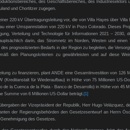
oduktionsbereiches, des Geschäftsbereiches, des Industriesektors u
land und Chortitzer zugegen.
iner 220 kV Übertragungsleitung vor, die von Villa Hayes über Vill
u einer Umspannstation von 220 kV in Pozo Colorado. Dieses Proje
agung, Verteilung und Technologie für Informationen 2021 – 2030, 
auptsächlich darin, das Stromnetz im Norden, Westen und einen 
s prognostizierten Bedarfs in der Region zu begleiten, die Versorg
emäß den Planungskriterien zu gewährleisten und auf diese We
tung zu finanzieren, plant ANDE eine Gesamtinvestition von 126 Mil
W (Kreditanstalt für Wiederaufbau) in Höhe von 75 Millionen US-D
lo de la Cuenca de la Plata - Banco de Desarrollo
) in Höhe von 45 Mi
e Summe von 6 Millionen US-Dollar beträgt.
[1]
bergaben der Vizepräsident der Republik, Herr Hugo Velázquez, de
tanten der Regierungsbehörden den Gesetzesentwurf an Herrn Ósc
ie Genehmigung des Gesetzes.