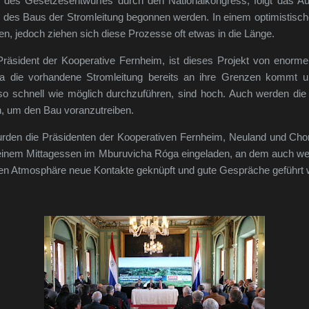
 des Gesetzesentwurfes durch den Nationalkongress, folgt das A
 des Baus der Stromleitung begonnen werden. In einem optimistisc
n, jedoch ziehen sich diese Prozesse oft etwas in die Länge.
Präsident der Kooperative Fernheim, ist dieses Projekt von enormer 
a die vorhandene Stromleitung bereits an ihre Grenzen kommt u
so schnell wie möglich durchzuführen, sind hoch. Auch werden die 
n, um den Bau voranzutreiben.
rden die Präsidenten der Kooperativen Fernheim, Neuland und Chor
einem Mittagessen im Mburuvicha Róga eingeladen, an dem auch weit
eren Atmosphäre neue Kontakte geknüpft und gute Gespräche geführt