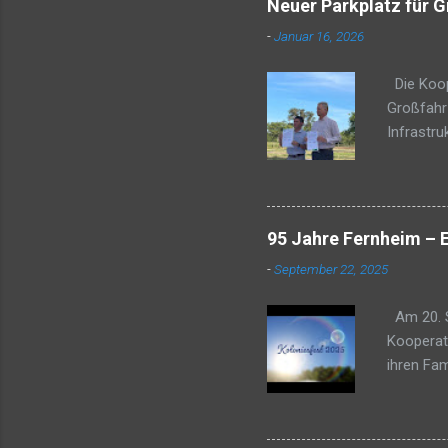
Neuer Parkplatz für G
-
Januar 16, 2026
Die Koope
Großfahrz
Infrastru
das Wohlb
dass ein 
deutlich 
liegt run
95 Jahre Fernheim – 
auf Grun
-
September 22, 2025
der am 20
für die I
Am 20. S
Kooperat
ihren Fa
1.200 Per
alle ihre
Klängen d