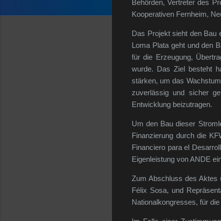
Behörden, Vertreter des Pr
Kooperativen Fernheim, Neu
Das Projekt sieht den Bau e
Loma Plata geht und den Ba
für die Erzeugung, Übertr
wurde. Das Ziel besteht h
stärken, um das Wachstum de
zuverlässig und sicher g
Entwicklung beizutragen.
Um den Bau dieser Stromlei
Finanzierung durch die KF
Financiero para el Desarrol
Eigenleistung von ANDE ein
Zum Abschluss des Aktes ü
Félix Sosa, und Repräsen
Nationalkongresses, für d