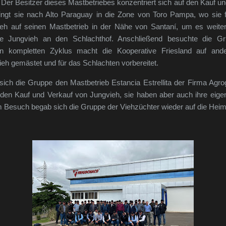
Der Besitzer dieses Mastbetriebes konzentriert sich auf den Kauf un
ingt sie nach Alto Paraguay in die Zone von Toro Pampa, wo sie f
eh auf seinen Mastbetrieb in der Nähe von Santaní, um es weit
te Jungvieh an den Schlachthof. Anschließend besuchte die Gr
en kompletten Zyklus macht die Kooperative Friesland auf and
eh gemästet und für das Schlachten vorbereitet.
ich die Gruppe den Mastbetrieb Estancia Estrellita der Firma Agr
 den Kauf und Verkauf von Jungvieh, sie haben aber auch ihre eigen
Besuch begab sich die Gruppe der Viehzüchter wieder auf die Heim