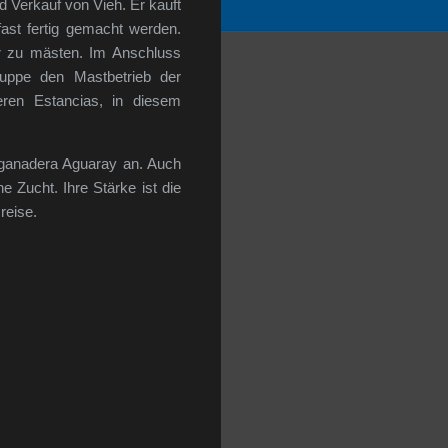
d Verkauf von Vieh. Er kauft
ast fertig gemacht werden.
er zu mästen. Im Anschluss
uppe den Mastbetrieb der
eren Estancias, in diesem
oganadera Aguaray an. Auch
e Zucht. Ihre Stärke ist die
reise.