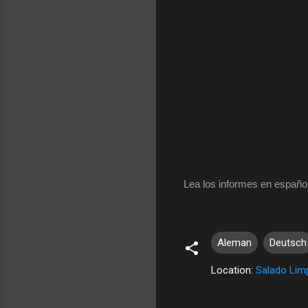
Lea los informes en españo
Aleman
Deutsch
Location:
Salado Limp
K