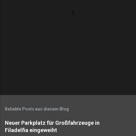
t
a
r
e
Beliebte Posts aus diesem Blog
Neuer Parkplatz für Großfahrzeuge in
Filadelfia eingeweiht