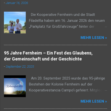
-
Januar 16, 2026
Die Kooperative Fernheim und die Stadt
Filadelfia haben am 16. Januar 2026 den neuen
„Parkplatz für Großfahrzeuge“ hinter der
Tankstelle Petropar Sur in Filadelfia eingeweiht.
MEHR LESEN »
Das Projekt soll die städtische Infrastruktur und
die Straßenverhältnisse im Distrikt Filadelfia
verbessern und damit die Sicherheit sowie das
95 Jahre Fernheim – Ein Fest des Glaubens,
Wohlbefinden aller Einwohner fördern. Frank
der Gemeinschaft und der Geschichte
Rempel, Präsident der Kooperative Fernheim,
-
September 22, 2025
betonte, dass ein lang ersehntes Vorhaben in
Erfüllung gehe und sich das Bild an der Einfahrt
Am 20. September 2025 wurde das 95-jährige
Filadelfias dadurch deutlich verbessern werde.
Bestehen der Kolonie Fernheim auf der
Das Grundstück wird künftig als Parkplatz für
Kooperativestancia Campo’i gefeiert. Mitglieder
Großfahrzeuge genutzt und liegt rund 150 m
der Kooperative und der Asociación Fernheim
von der Sammelstraße am Seitenweg der
MEHR LESEN »
kamen mit ihren Familien ab 16:00 Uhr
Tankstelle Petropar Sur. Die Übergabe erfolgte
zusammen, um diesen besonderen Anlass
auf Grundlage eines Kooperationsvertrags