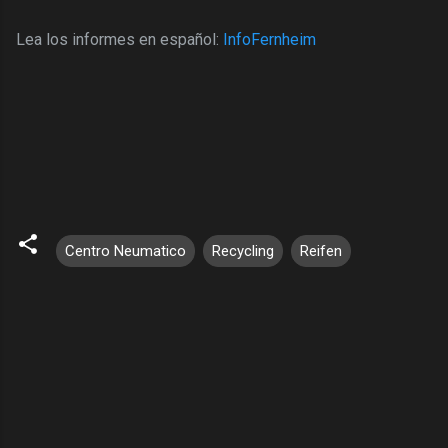
Lea los informes en español:
InfoFernheim
Centro Neumatico
Recycling
Reifen
K
o
m
m
e
n