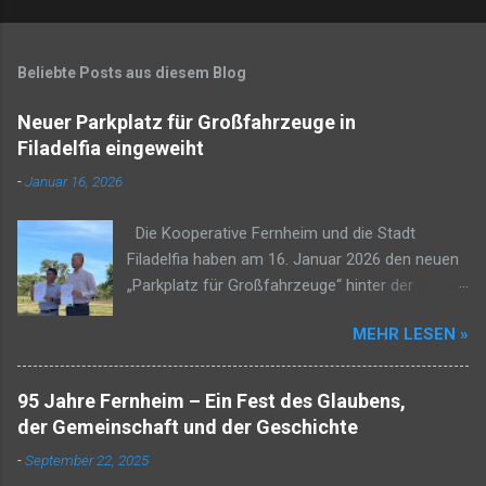
Beliebte Posts aus diesem Blog
Neuer Parkplatz für Großfahrzeuge in
Filadelfia eingeweiht
-
Januar 16, 2026
Die Kooperative Fernheim und die Stadt
Filadelfia haben am 16. Januar 2026 den neuen
„Parkplatz für Großfahrzeuge“ hinter der
Tankstelle Petropar Sur in Filadelfia eingeweiht.
MEHR LESEN »
Das Projekt soll die städtische Infrastruktur und
die Straßenverhältnisse im Distrikt Filadelfia
verbessern und damit die Sicherheit sowie das
95 Jahre Fernheim – Ein Fest des Glaubens,
Wohlbefinden aller Einwohner fördern. Frank
der Gemeinschaft und der Geschichte
Rempel, Präsident der Kooperative Fernheim,
-
September 22, 2025
betonte, dass ein lang ersehntes Vorhaben in