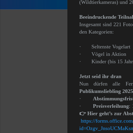
(Wildtierkameras) und 2
Beeindruckende Teiln
Insgesamt sind 221 Fotos
den Kategorien:
·
Seltenste Vogelart
·
Vögel in Aktion
·
Kinder (bis 15 Jahr
Jetzt seid ihr dran
Nun dürfen alle Fern
Publikumsliebling 2025
·
Abstimmungsfris
·
Preisverleihung
:
👉
Hier geht’s zur Ab
https://forms.office.co
id=Ozgv_JnsoUCMaK