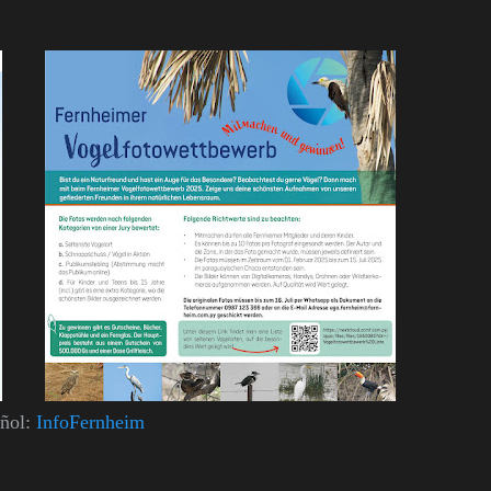
añol:
InfoFernheim