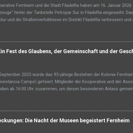
rative Fernheim und die Stadt Filadelfia haben am 16. Januar 2026 
euge“ hinter der Tankstelle Petropar Sur in Filadelfia eingeweiht. Das
ktur und die Straßenverhältnisse im Distrikt Filadelfia verbessern und
efinden aller Einwohner fördern. Frank Rempel, Präsident der Koope
lang ersehntes Vorhaben in Erfüllung gehe und sich das Bild an der Ei
verbessern werde. Das Grundstück wird künftig als Parkplatz für Gr
d 150 m von der Sammelstraße am Seitenweg der Tankstelle Petropar 
Ein Fest des Glaubens, der Gemeinschaft und der Gesc
dlage eines Kooperationsvertrags zwischen der Stadtverwaltung und
. Februar 2025 unterzeichnet worden war. Die Stadt Filadelfia über
nstandhaltung der sanitären Anlagen und die Pflege der Gebäu...
eptember 2025 wurde das 95-jährige Bestehen der Kolonie Fernhei
ivestancia Campo’i gefeiert. Mitglieder der Kooperative und der As
milien ab 16:00 Uhr zusammen, um diesen besonderen Anlass gemei
sonen waren der Einladung gefolgt. Für Jung und Alt gab es zahlreic
n Spaß haben konnten. Für die musikalische Begleitung sorgte die Blas
ie Stimmung heiter hielt. Für das Fest war jeder aufgefordert, seine
as Abendessen brachte jeder seinen eigenen Teller und Besteck mit 
deckungen: Die Nacht der Museen begeistert Fernheim
, die längst Teil der Gemeinschaft geworden ist. Das Abendprogramm 
ppen. Dabei wurden Anekdoten aus der Vergangenheit erzählt und tei