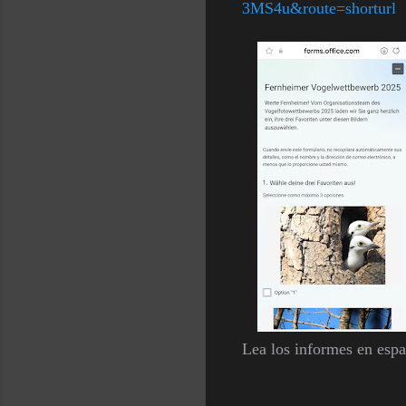
3MS4u&route=shorturl
Lea los informes en esp