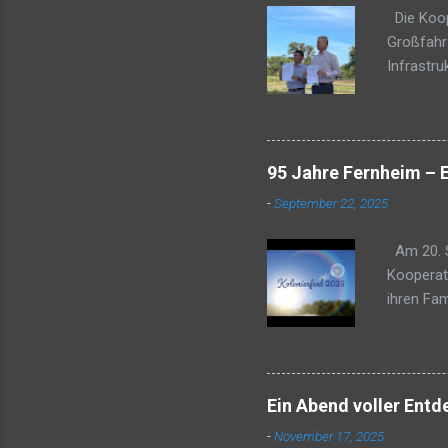
Die Koope
Großfahrz
Infrastru
das Wohlb
dass ein 
deutlich 
liegt run
95 Jahre Fernheim – 
auf Grun
-
September 22, 2025
der am 20
für die I
Am 20. S
Kooperat
ihren Fa
1.200 Per
alle ihre
Klängen d
und für d
Ein Abend voller Ent
Tradition
-
November 17, 2025
Altersgru