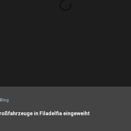
 Blog
roßfahrzeuge in Filadelfia eingeweiht