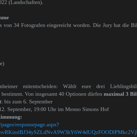
022 (Landschaften).
ahme
 von 34 Fotografen eingereicht worden. Die Jury hat die Bil
e)
heimer mitentscheiden: Wählt eure drei Lieblingsb
bestimmt.
Von insgesamt 40 Optionen dürfen
maximal 3 Bil
t
: bis zum 6. September
 12. September, 19:00 Uhr im Menno Simons Hof
stimmung:
m/pages/responsepage.aspx?
smvRKimlBJ34ySZLdNvA9W3hY6W4dUQzFOODlPMkc2Vj