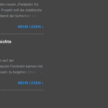
den neuen „Parkplatz für
 Projekt soll die städtische
 damit die Sicherheit sowie
rative Fernheim, betonte,
MEHR LESEN »
nfahrt Filadelfias dadurch
oßfahrzeuge genutzt und
Sur. Die Übergabe erfolgte
hichte
 der Kooperative Fernheim,
nimmt das Grundstück, sorgt
m auf der
ociación Fernheim kamen mit
nsam zu begehen. Etwa
he Spielstände, bei denen
MEHR LESEN »
kapelle, die mit fröhlichen
n Klappstuhl mitzubringen,
– eine unkomplizierte
bot Unterhaltung für alle
lweise nachgespielt. Bei